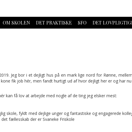
OM SKOLEN
DET PRAKTISKE
SFO
DET LOVPLIGTIG
 2019. Jeg bor i et dejligt hus på en mark lige nord for Rønne, mell
 kone fik job hér, men fandt hurtigt ud af hvor dejligt her er og har nu
 hér kan få lov at arbejde med nogle af de ting jeg elsker mest:
jlig skole, fyldt med dejlige unger og fantastiske og engagerede kolle
 det fællesskab der er Svaneke Friskole