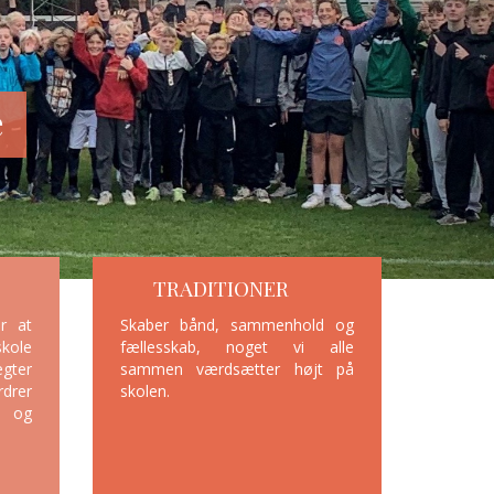
TRADITIONER
er at
Skaber bånd, sammenhold og
skole
fællesskab, noget vi alle
ægter
sammen værdsætter højt på
rdrer
skolen.
d og