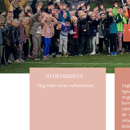
lkommen til Svaneke Friskole
NYHEDSBREVE
Følg med i vores nyhedsbreve.
Fag
lige
nog
ku
sam
de e
omv
livs