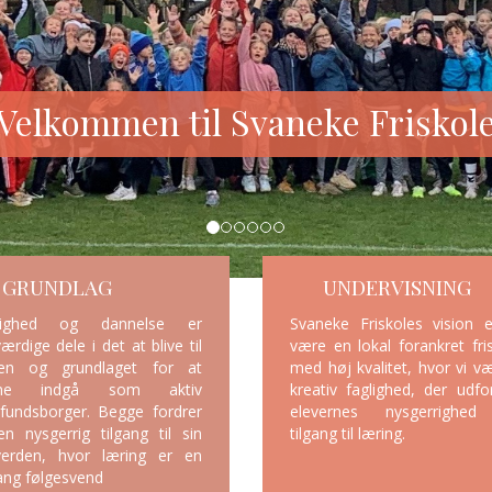
GRUNDLAG
UNDERVISNING
lighed og dannelse er
Svaneke Friskoles vision 
værdige dele i det at blive til
være en lokal forankret fri
en og grundlaget for at
med høj kvalitet, hvor vi v
nne indgå som aktiv
kreativ faglighed, der udfo
fundsborger. Begge fordrer
elevernes nysgerrighe
n nysgerrig tilgang til sin
tilgang til læring.
erden, hvor læring er en
lang følgesvend