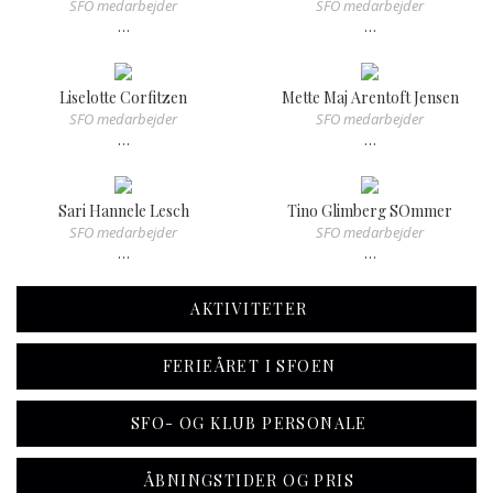
SFO medarbejder
SFO medarbejder
…
…
Liselotte Corfitzen
Mette Maj Arentoft Jensen
SFO medarbejder
SFO medarbejder
…
…
Sari Hannele Lesch
Tino Glimberg SOmmer
SFO medarbejder
SFO medarbejder
…
…
AKTIVITETER
FERIEÅRET I SFOEN
SFO- OG KLUB PERSONALE
ÅBNINGSTIDER OG PRIS