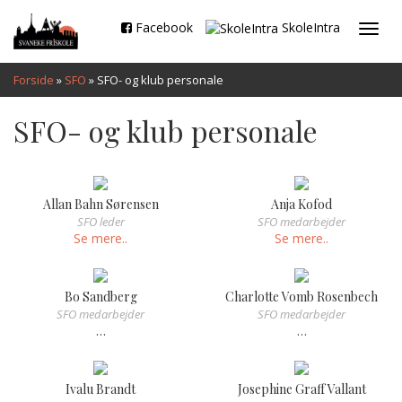
Facebook
SkoleIntra
Toggl
navig
Forside
»
SFO
»
SFO- og klub personale
SFO- og klub personale
Allan Bahn Sørensen
Anja Kofod
SFO leder
SFO medarbejder
Se mere..
Se mere..
Bo Sandberg
Charlotte Vomb Rosenbech
SFO medarbejder
SFO medarbejder
…
…
Ivalu Brandt
Josephine Graff Vallant