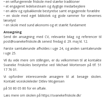
• en velfungerende friskole med stærke traditioner
• et engageret ledelsesteam og dygtige medarbejdere
• en aktiv og opbakkende bestyrelse samt engagerede forældre
• en skole med eget bibliotek og gode rammer for elevernes
læselyst
• en skole med sund økonomi og et stærkt fundament
Ansøgning
Send din ansøgning med CV, relevante bilag og referencer til
post@svanekefriskole.dk senest fredag d. 29. maj kl. 12.
Første samtalerunde afholdes i uge 24, og anden samtalerunde
i uge 25.
Vil du vide mere om stillingen, er du velkommen til at kontakte
Svaneke Friskoles bestyrelse ved Michael Mortensen på tlf. 51
17 76 01.
Vi opfordrer interesserede ansøgere til at besøge skolen.
Kontakt viceskoleleder Ditlev Mogensen
på 50 80 05 80 for en aftale.
Læs mere om skolen på https://svanekefriskole.dk/