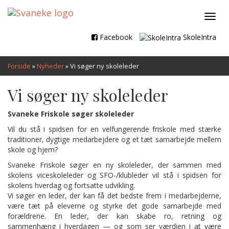
Toggl
navig
Facebook
SkoleIntra
Forside
»
Nyheder
»
Vi søger ny skoleleder
Vi søger ny skoleleder
Svaneke Friskole søger skoleleder
Vil du stå i spidsen for en velfungerende friskole med stærke
traditioner, dygtige medarbejdere og et tæt samarbejde mellem
skole og hjem?
Svaneke Friskole søger en ny skoleleder, der sammen med
skolens viceskoleleder og SFO-/klubleder vil stå i spidsen for
skolens hverdag og fortsatte udvikling.
Vi søger en leder, der kan få det bedste frem i medarbejderne,
være tæt på eleverne og styrke det gode samarbejde med
forældrene. En leder, der kan skabe ro, retning og
sammenhæng i hverdagen — og som ser værdien i at være