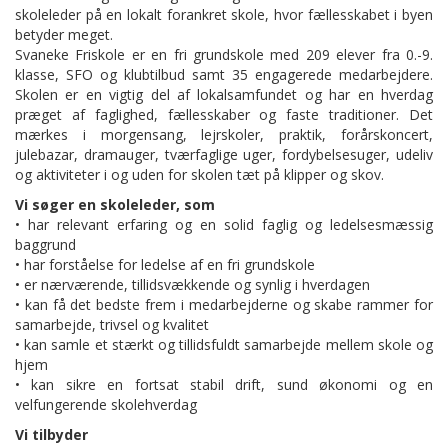
skoleleder på en lokalt forankret skole, hvor fællesskabet i byen
betyder meget.
Svaneke Friskole er en fri grundskole med 209 elever fra 0.-9.
klasse, SFO og klubtilbud samt 35 engagerede medarbejdere.
Skolen er en vigtig del af lokalsamfundet og har en hverdag
præget af faglighed, fællesskaber og faste traditioner. Det
mærkes i morgensang, lejrskoler, praktik, forårskoncert,
julebazar, dramauger, tværfaglige uger, fordybelsesuger, udeliv
og aktiviteter i og uden for skolen tæt på klipper og skov.
Vi søger en skoleleder, som
• har relevant erfaring og en solid faglig og ledelsesmæssig
baggrund
• har forståelse for ledelse af en fri grundskole
• er nærværende, tillidsvækkende og synlig i hverdagen
• kan få det bedste frem i medarbejderne og skabe rammer for
samarbejde, trivsel og kvalitet
• kan samle et stærkt og tillidsfuldt samarbejde mellem skole og
hjem
• kan sikre en fortsat stabil drift, sund økonomi og en
velfungerende skolehverdag
Vi tilbyder