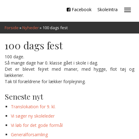
Facebook
SkoleIntra
Toggl
navig
Forside
»
Nyheder
»
100 dags fest
100 dags fest
100 dage.
Så mange dage har 0. klasse gået i skole i dag.
Det er blevet fejret med maner, med hygge, flot tøj og
lækkerier.
Tak til forældrene for lækker forplejning.
Seneste nyt
Translokation for 9. kl.
Vi søger ny skoleleder
Vi løb for det gode formål
Generalforsamling